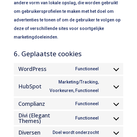
andere vorm van lokale opslag, die worden gebruikt
om gebruikersprofielen te maken met het doel om
advertenties te tonen of om de gebruiker te volgen op
deze of verschillende sites voor soortgelijke
marketingdoeleinden.
6. Geplaatste cookies
WordPress
Functioneel
Consent
to
Marketing/Tracking,
HubSpot
service
Consent
Voorkeuren, Functioneel
wordpress
to
Complianz
Functioneel
service
Consent
Divi (Elegant
hubspot
to
Functioneel
Themes)
Consent
service
to
Diversen
Doel wordt onderzocht
complianz
Consent